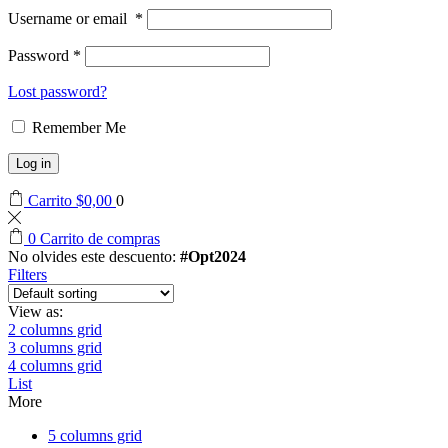
Username or email
*
Password
*
Lost password?
Remember Me
Log in
Carrito
$
0,00
0
0
Carrito de compras
No olvides este descuento:
#Opt2024
Filters
View as:
2 columns grid
3 columns grid
4 columns grid
List
More
5 columns grid