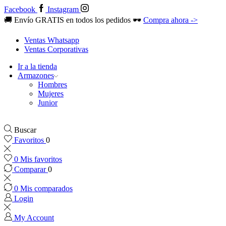
Facebook
Instagram
🚚 Envío GRATIS en todos los pedidos 🕶️
Compra ahora ->
Ventas Whatsapp
Ventas Corporativas
Ir a la tienda
Armazones
Hombres
Mujeres
Junior
Buscar
Favoritos
0
0
Mis favoritos
Comparar
0
0
Mis comparados
Login
My Account